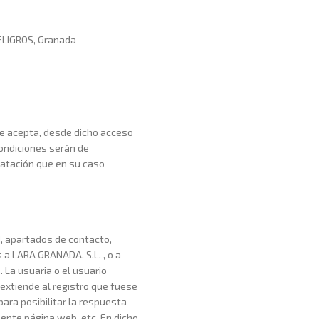
PELIGROS, Granada
que acepta, desde dicho acceso
Condiciones serán de
atación que en su caso
, apartados de contacto,
 a LARA GRANADA, S.L. , o a
. La usuaria o el usuario
 extiende al registro que fuese
ara posibilitar la respuesta
ente página web, etc. En dicho