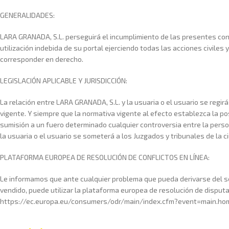
GENERALIDADES:
LARA GRANADA, S.L. perseguirá el incumplimiento de las presentes con
utilización indebida de su portal ejerciendo todas las acciones civiles
corresponder en derecho.
LEGISLACIÓN APLICABLE Y JURISDICCIÓN:
La relación entre LARA GRANADA, S.L. y la usuaria o el usuario se regir
vigente. Y siempre que la normativa vigente al efecto establezca la pos
sumisión a un fuero determinado cualquier controversia entre la pers
la usuaria o el usuario se someterá a los Juzgados y tribunales de la 
PLATAFORMA EUROPEA DE RESOLUCIÓN DE CONFLICTOS EN LÍNEA:
Le informamos que ante cualquier problema que pueda derivarse del s
vendido, puede utilizar la plataforma europea de resolución de disputa
https://ec.europa.eu/consumers/odr/main/index.cfm?event=main.h