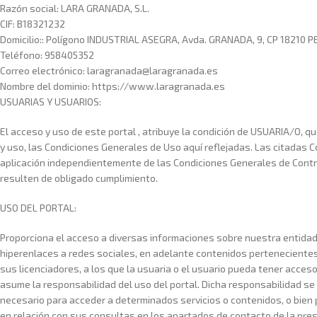
Razón social: LARA GRANADA, S.L.
CIF: B18321232
Domicilio:: Polígono INDUSTRIAL ASEGRA, Avda. GRANADA, 9, CP 18210 
Teléfono: 958405352
Correo electrónico: laragranada@laragranada.es
Nombre del dominio: https://www.laragranada.es
USUARIAS Y USUARIOS:
El acceso y uso de este portal , atribuye la condición de USUARIA/O, 
y uso, las Condiciones Generales de Uso aquí reflejadas. Las citadas 
aplicación independientemente de las Condiciones Generales de Contr
resulten de obligado cumplimiento.
USO DEL PORTAL:
Proporciona el acceso a diversas informaciones sobre nuestra entidad
hiperenlaces a redes sociales, en adelante contenidos pertenecientes
sus licenciadores, a los que la usuaria o el usuario pueda tener acceso
asume la responsabilidad del uso del portal. Dicha responsabilidad se
necesario para acceder a determinados servicios o contenidos, o bien p
en relación con sus consultas en los apartados de contacto de la pres