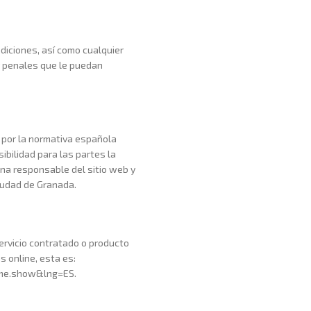
diciones, así como cualquier
 y penales que le puedan
á por la normativa española
ibilidad para las partes la
ona responsable del sitio web y
ciudad de Granada.
ervicio contratado o producto
s online, esta es:
ome.show&lng=ES.