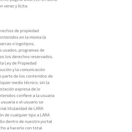
 veraz y lícita.
derechos de propiedad
contenidos en la misma (a
marcas o logotipos,
es usados, programas de
dos los derechos reservados.
 la Ley de Propiedad
bución y la comunicación
 o parte de los contenidos de
quier medio técnico, sin la
stación expresa de lo
ntenidos confiere a la usuaria
 usuaria o el usuario se
ial titularidad de LARA
ón de cualquier tipo a LARA
llo dentro de nuestro portal
cho a hacerlo con total