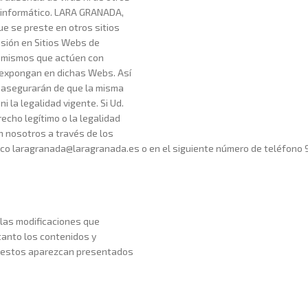
 informático. LARA GRANADA,
ue se preste en otros sitios
isión en Sitios Webs de
s mismos que actúen con
 expongan en dichas Webs. Así
e asegurarán de que la misma
 la legalidad vigente. Si Ud.
echo legítimo o la legalidad
n nosotros a través de los
ónico laragranada@laragranada.es o en el siguiente número de teléfo
 las modificaciones que
tanto los contenidos y
ue estos aparezcan presentados