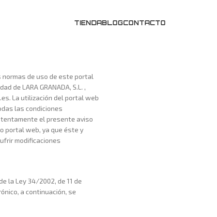
TIENDA
BLOG
CONTACTO
s normas de uso de este portal
dad de LARA GRANADA, S.L. ,
s. La utilización del portal web
todas las condiciones
 atentamente el presente aviso
o portal web, ya que éste y
ufrir modificaciones
de la Ley 34/2002, de 11 de
rónico, a continuación, se