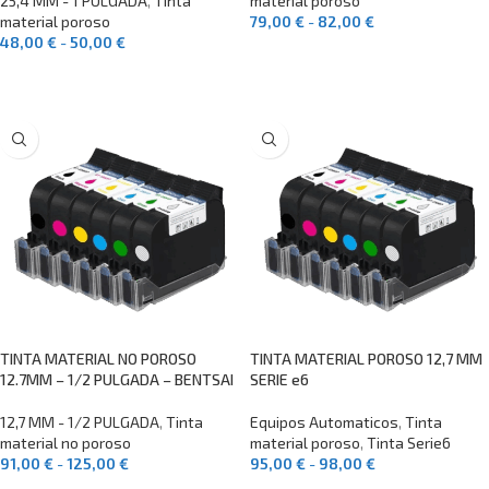
25,4 MM - 1 PULGADA
,
Tinta
material poroso
material poroso
79,00
€
-
82,00
€
48,00
€
-
50,00
€
SELECCIONAR OPCIONES
SELECCIONAR OPCIONES
TINTA MATERIAL NO POROSO
TINTA MATERIAL POROSO 12,7 MM
12.7MM – 1/2 PULGADA – BENTSAI
SERIE e6
12,7 MM - 1/2 PULGADA
,
Tinta
Equipos Automaticos
,
Tinta
material no poroso
material poroso
,
Tinta Serie6
91,00
€
-
125,00
€
95,00
€
-
98,00
€