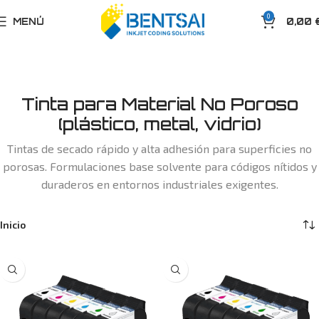
0
MENÚ
0,00
Tinta para Material No Poroso
(plástico, metal, vidrio)
Tintas de secado rápido y alta adhesión para superficies no
porosas. Formulaciones base solvente para códigos nítidos y
duraderos en entornos industriales exigentes.
Inicio