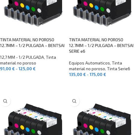
TINTA MATERIAL NO POROSO
TINTA MATERIAL NO POROSO
12.7MM – 1/2 PULGADA – BENTSAI
12.7MM – 1/2 PULGADA – BENTSAI
SERIE e6
12,7 MM - 1/2 PULGADA
,
Tinta
material no poroso
Equipos Automaticos
,
Tinta
91,00
€
-
125,00
€
material no poroso
,
Tinta Serie6
135,00
€
-
175,00
€
SELECCIONAR OPCIONES
SELECCIONAR OPCIONES