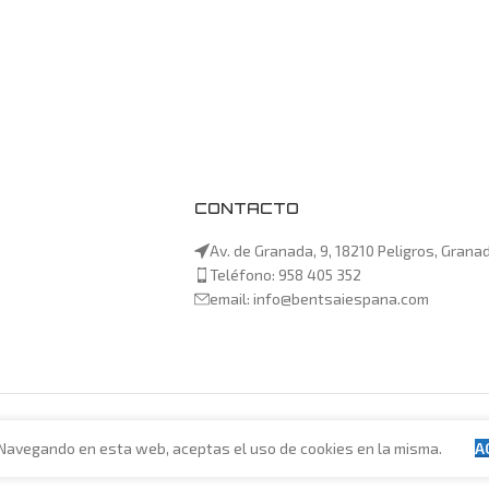
CONTACTO
Av. de Granada, 9, 18210 Peligros, Grana
Teléfono: 958 405 352
email: info@bentsaiespana.com
 Navegando en esta web, aceptas el uso de cookies en la misma.
A