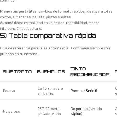
continuo.
Manuales portátiles:
cambios de formato rápidos, ideal para lotes
cortos, almacenes, pallets, piezas sueltas.
Automáticos:
estabilidad en velocidad, repetibilidad, menor
intervención del operario.
5) Tabla comparativa rápida
Guía de referencia para la selección inicial. Confírmala siempre con
pruebas en tu entorno.
TINTA
SUSTRATO
EJEMPLOS
RECOMENDADA
Cartón, madera
C
Poroso
Poroso
/
Serie 6
sin barniz
PET, PP, metal
No poroso (secado
A
No poroso
pintado, vidrio
rápido)