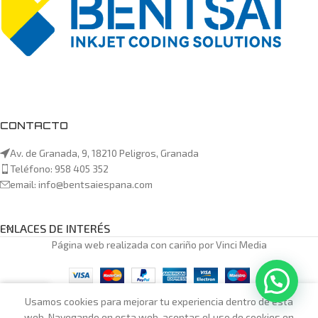
CONTACTO
Av. de Granada, 9, 18210 Peligros, Granada
Teléfono: 958 405 352
email: info@bentsaiespana.com
ENLACES DE INTERÉS
Página web realizada con cariño por Vinci Media
0
Usamos cookies para mejorar tu experiencia dentro de esta
Tienda
Carrito
Mi cuenta
web. Navegando en esta web, aceptas el uso de cookies en