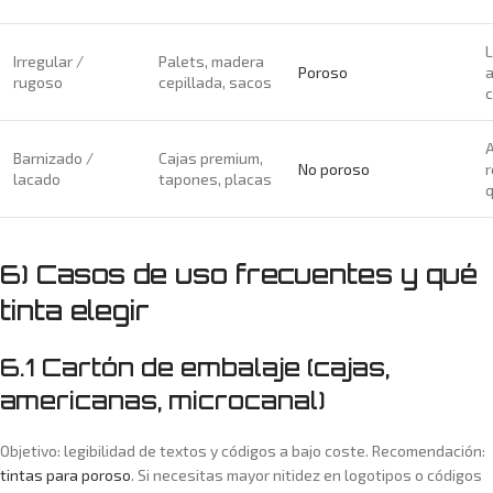
L
Irregular /
Palets, madera
Poroso
a
rugoso
cepillada, sacos
A
Barnizado /
Cajas premium,
No poroso
r
lacado
tapones, placas
q
6) Casos de uso frecuentes y qué
tinta elegir
6.1 Cartón de embalaje (cajas,
americanas, microcanal)
Objetivo: legibilidad de textos y códigos a bajo coste. Recomendación:
tintas para poroso
. Si necesitas mayor nitidez en logotipos o códigos