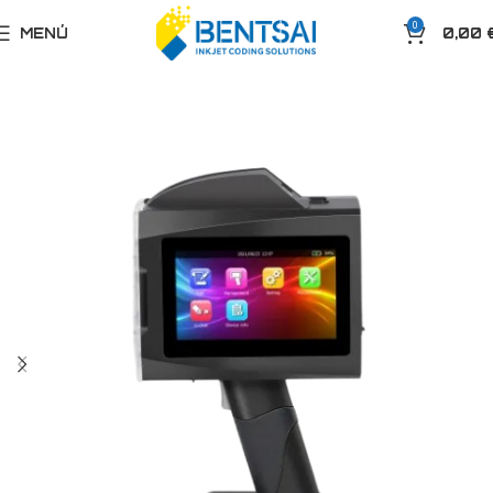
0
MENÚ
0,00