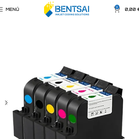
0
MENÚ
0,00